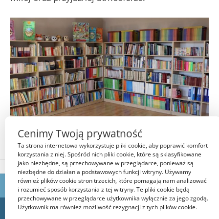
Cenimy Twoją prywatność
Ta strona internetowa wykorzystuje pliki cookie, aby poprawić komfort
korzystania z niej. Spośród nich pliki cookie, które są sklasyfikowane
jako niezbędne, są przechowywane w przeglądarce, ponieważ są
niezbędne do działania podstawowych funkcji witryny. Używamy
również plików cookie stron trzecich, które pomagają nam analizować
i rozumieć sposób korzystania z tej witryny. Te pliki cookie będą
przechowywane w przeglądarce użytkownika wyłącznie za jego zgodą.
Użytkownik ma również możliwość rezygnacji z tych plików cookie.
Szkoła Podstawowa Specjalna nr 19 w Kaliszu © 2026 Wszelkie prawa
zastrzeżone