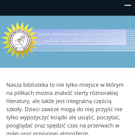
do
treści
Szkoła Podstawowa Specjalna
62-800 Kalisz, ul. Budowlanych 2, tel./fax: 62 503 25 44
nr 19
Nasza biblioteka to nie tylko miejsce w którym
na półkach można znaleźć sterty różnorakiej
literatury, ale także jest integralną częścią
szkoły. Dzieci zawsze mogą do niej przyjść nie
tylko wypożyczyć książki ale usiąść, poczytać,
pooglądać oraz spędzić czas na przerwach w
miłej oraz przyjaznej atmosferze.